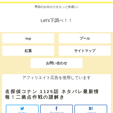
季節のお出かけをもっと快適に♪
Let's下調べ！！
top
プール
紅葉
サイトマップ
お問い合わせ
アフィリエイト広告を使用しています
名探偵コナン 1125話 ネタバレ最新情
報！二拠点作戦の謎解き