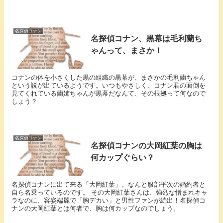
名探偵コナン
名探偵コナン、黒幕は毛利蘭ち
ゃんって、まさか！
コナンの体を小さくした黒の組織の黒幕が、まさかの毛利蘭ちゃん
という説が出ているようです。いつもやさしく、コナン君の面倒を
見てくれている蘭姉ちゃんが黒幕だなんて、その根拠って何なので
しょう？
名探偵コナン
名探偵コナンの大岡紅葉の胸は
何カップぐらい？
名探偵コナンに出て来る「大岡紅葉」。なんと服部平次の婚約者と
自ら名乗っているのです。 その大岡紅葉さんは、強烈な憎まれキャ
ラなのに、容姿端麗で「胸デカい」と男性ファンが続出！名探偵コ
ナンの大岡紅葉とは何者で、胸は何カップなのでしょう。