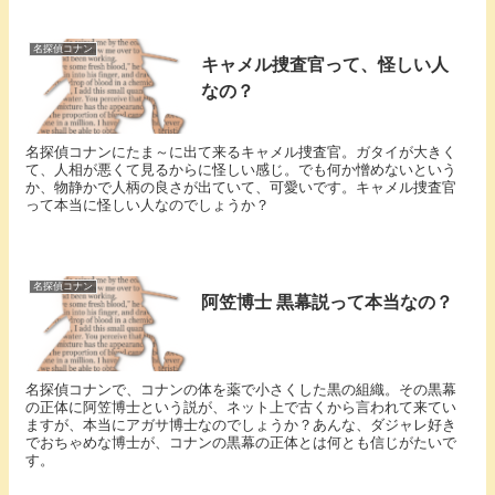
名探偵コナン
キャメル捜査官って、怪しい人
なの？
名探偵コナンにたま～に出て来るキャメル捜査官。ガタイが大きく
て、人相が悪くて見るからに怪しい感じ。でも何か憎めないという
か、物静かで人柄の良さが出ていて、可愛いです。キャメル捜査官
って本当に怪しい人なのでしょうか？
名探偵コナン
阿笠博士 黒幕説って本当なの？
名探偵コナンで、コナンの体を薬で小さくした黒の組織。その黒幕
の正体に阿笠博士という説が、ネット上で古くから言われて来てい
ますが、本当にアガサ博士なのでしょうか？あんな、ダジャレ好き
でおちゃめな博士が、コナンの黒幕の正体とは何とも信じがたいで
す。