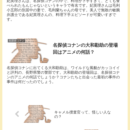
妃英理さんは、名探偵コナンの中で、料理が下手すぎて、とても食
べられたもんじゃないというキャラで有名です。妃英理さんは毛利
小五郎の別居中の妻で、毛利蘭ちゃんの母です。美人で無敗の敏腕
弁護士である妃英理さんの、料理下手エピソードが可愛いすぎで
す。
名探偵コナン
名探偵コナンの大和勘助の登場
回はアニメの何話？
名探偵コナンに出てくる大和勘助は、ワイルドな風貌がカッコイイ
と評判の、長野県警の警部です。大和勘助の登場回は、名探偵コナ
ンのアニメの何話でしょうか？コナンたちと出会った最初の事件の
事件は何だったのでしょう。
キャメル捜査官って、怪しい人な
の？