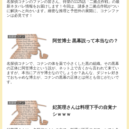
名探偵コナンのファンの皆さん、待望の1125話「二拠点作戦」の最
新ネタバレ情報をお届けします！今回は、謎多き二拠点作戦がつい
に解決へと向かいます。緻密な推理と予想外の展開に、コナンファ
ンは必見です！
名探偵コナン
阿笠博士 黒幕説って本当なの？
名探偵コナンで、コナンの体を薬で小さくした黒の組織。その黒幕
の正体に阿笠博士という説が、ネット上で古くから言われて来てい
ますが、本当にアガサ博士なのでしょうか？あんな、ダジャレ好き
でおちゃめな博士が、コナンの黒幕の正体とは何とも信じがたいで
す。
名探偵コナン
妃英理さんは料理下手の自覚ナ
シｗｗｗ