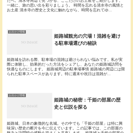
たへ。清水寺周辺で見つかる、ここだけのお土産をご紹介します。
一緒に、旅の思い出を彩りましょう。 時間を忘れる清水寺の風情と
お土産 清水寺の歴史と文化に触れながら、時間を忘れてゆ...
お出かけ情報
姫路城観光の穴場！混雑を避け
る駐車場選びの秘訣
姫路城を訪れる際、駐車場の混雑は避けられない悩みです。私が実
際に体験し、効果的だった方法をシェアし、あなたの姫路城訪問を
快適なものにします。 姫路城周辺の駐車場事情 姫路城の周辺には限
られた駐車スペースがあります。特に週末や祝日は混雑が...
お出かけ情報
姫路城の秘密：千姫の部屋の歴
史と伝説を探る
姫路城、日本の象徴的な名城。その中でも「千姫の部屋」は特に興
味深い歴史の断片を今に伝えています。この記事では、この部屋の
魅力と訪問時の感動を皆さんと共有します。 姫路城と千姫の部屋の