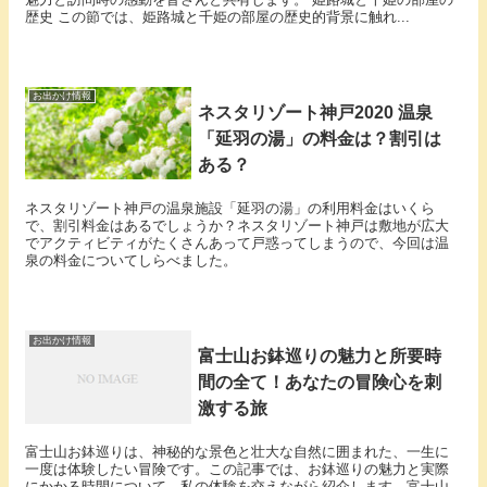
歴史 この節では、姫路城と千姫の部屋の歴史的背景に触れ...
お出かけ情報
ネスタリゾート神戸2020 温泉
「延羽の湯」の料金は？割引は
ある？
ネスタリゾート神戸の温泉施設「延羽の湯」の利用料金はいくら
で、割引料金はあるでしょうか？ネスタリゾート神戸は敷地が広大
でアクティビティがたくさんあって戸惑ってしまうので、今回は温
泉の料金についてしらべました。
お出かけ情報
富士山お鉢巡りの魅力と所要時
間の全て！あなたの冒険心を刺
激する旅
富士山お鉢巡りは、神秘的な景色と壮大な自然に囲まれた、一生に
一度は体験したい冒険です。この記事では、お鉢巡りの魅力と実際
にかかる時間について、私の体験を交えながら紹介します。富士山