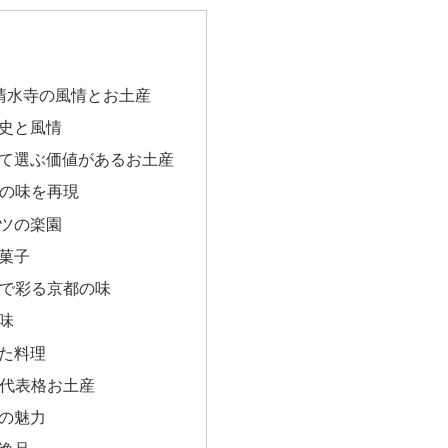
清水寺の風情とお土産
史と風情
て選ぶ価値があるお土産
寺の味を再現
ツの楽園
菓子
スで彩る京都の味
味
た料理
の代表格お土産
の魅力