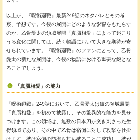
以上が、『呪術廻戦』最新249話のネタバレとその考
察、予想です。今後の展開にどのような影響をもたらす
のか、乙骨憂太の領域展開「真贋相愛」によって起こり
うる変化に関しては、続く物語において大きな期待が寄
せられています。『呪術廻戦』のファンにとって、乙骨
憂太の新たな展開は、今後の物語における重要な鍵とな
ることでしょう。
「真贋相愛」の能力
『呪術廻戦』249話において、乙骨憂太は彼の領域展開
「真贋相愛」を初めて披露し、その驚異的な能力を見せ
つけます。この領域は、無数の日本刀が突き刺さった生
得領域であり、その中で乙骨は宿儺に対して攻撃を仕掛
けます。彼は宿儺の防御を打ち破ることに成功し、彼が