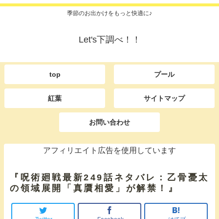
季節のお出かけをもっと快適に♪
Let's下調べ！！
top
プール
紅葉
サイトマップ
お問い合わせ
アフィリエイト広告を使用しています
『呪術廻戦最新249話ネタバレ：乙骨憂太
の領域展開「真贋相愛」が解禁！』