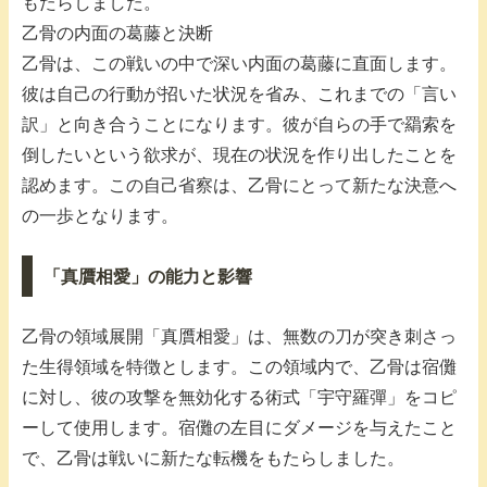
もたらしました。
乙骨の内面の葛藤と決断
乙骨は、この戦いの中で深い内面の葛藤に直面します。
彼は自己の行動が招いた状況を省み、これまでの「言い
訳」と向き合うことになります。彼が自らの手で羂索を
倒したいという欲求が、現在の状況を作り出したことを
認めます。この自己省察は、乙骨にとって新たな決意へ
の一歩となります。
「真贋相愛」の能力と影響
乙骨の領域展開「真贋相愛」は、無数の刀が突き刺さっ
た生得領域を特徴とします。この領域内で、乙骨は宿儺
に対し、彼の攻撃を無効化する術式「宇守羅彈」をコピ
ーして使用します。宿儺の左目にダメージを与えたこと
で、乙骨は戦いに新たな転機をもたらしました。