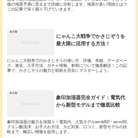
後の地震予測に至るまで詳細に分析します。地震が多い理由とは？
この記事で深く掘り下げていきます。
未分類
にゃんこ大戦争でかさじぞうを
最大限に活用する方法！
にゃんこ大戦争でのかさじぞうの使い方、評価、本能、データベー
ス、進化、入手方法、ガチャ情報、射程について徹底解説！この記
事で、かさじぞうの魅力と戦術を完全にマスターしよう。
未分類
象印加湿器完全ガイド：電気代
から新型モデルまで徹底比較
象印加湿器の魅力を深掘り！電気代、人気モデルee-dd50・ee-rs50、
クエン酸洗浄、お手入れ方法、カビ対策、口コミ、新型モデルの比
較まで、幅広い情報を提供します。