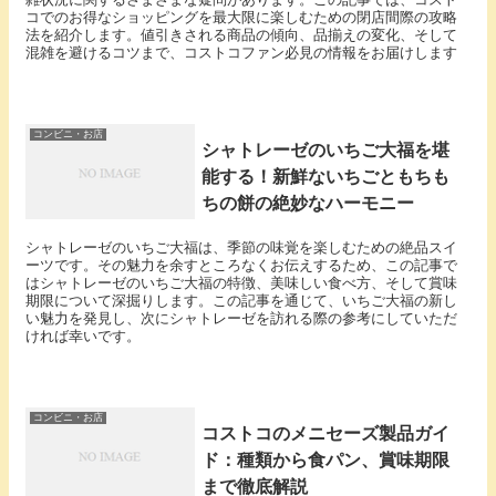
コでのお得なショッピングを最大限に楽しむための閉店間際の攻略
法を紹介します。値引きされる商品の傾向、品揃えの変化、そして
混雑を避けるコツまで、コストコファン必見の情報をお届けします
コンビニ・お店
シャトレーゼのいちご大福を堪
能する！新鮮ないちごともちも
ちの餅の絶妙なハーモニー
シャトレーゼのいちご大福は、季節の味覚を楽しむための絶品スイ
ーツです。その魅力を余すところなくお伝えするため、この記事で
はシャトレーゼのいちご大福の特徴、美味しい食べ方、そして賞味
期限について深掘りします。この記事を通じて、いちご大福の新し
い魅力を発見し、次にシャトレーゼを訪れる際の参考にしていただ
ければ幸いです。
コンビニ・お店
コストコのメニセーズ製品ガイ
ド：種類から食パン、賞味期限
まで徹底解説