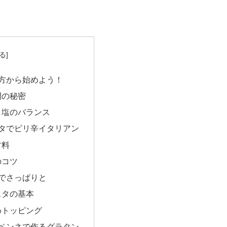
方から始めよう！
間の秘密
と塩のバランス
タでピリ辛イタリアン
材料
のコツ
でさっぱりと
スタの基本
めトッピング
ペンネで作るグラタン