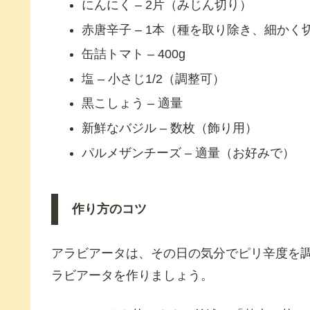
にんにく – 2片（みじん切り）
赤唐辛子 – 1本（種を取り除き、細かく
缶詰トマト – 400g
塩 – 小さじ1/2（調整可）
黒こしょう – 適量
新鮮なバジル – 数枚（飾り用）
パルメザンチーズ – 適量（お好みで）
作り方のコツ
アラビアータは、その日の気分でピリ辛度を
ラビアータを作りましょう。