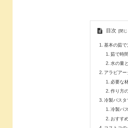
目次
基本の茹で
茹で時
水の量
アラビアー
必要な
作り方
冷製パスタ
冷製パ
おすす
コストコの