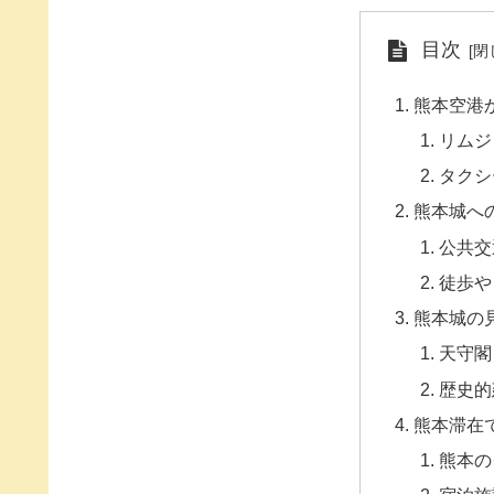
目次
熊本空港
リムジ
タクシ
熊本城へ
公共交
徒歩や
熊本城の
天守閣
歴史的
熊本滞在
熊本の