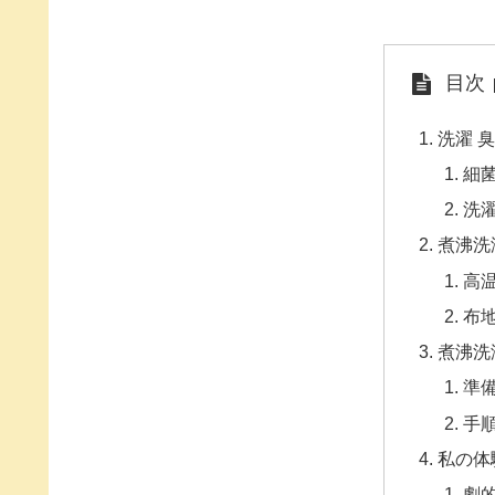
目次
洗濯 
細
洗
煮沸洗
高
布
煮沸洗
準
手
私の体
劇