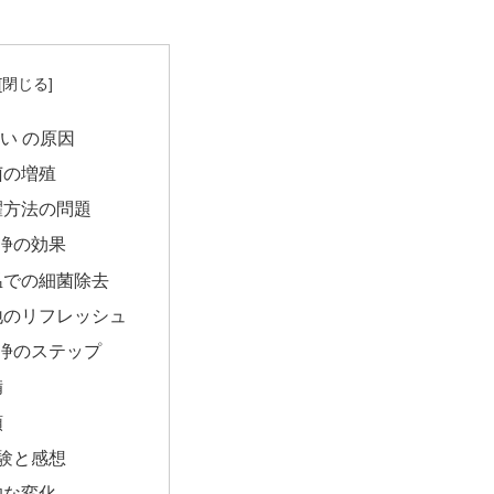
臭い の原因
菌の増殖
濯方法の問題
浄の効果
温での細菌除去
地のリフレッシュ
浄のステップ
備
順
験と感想
的な変化