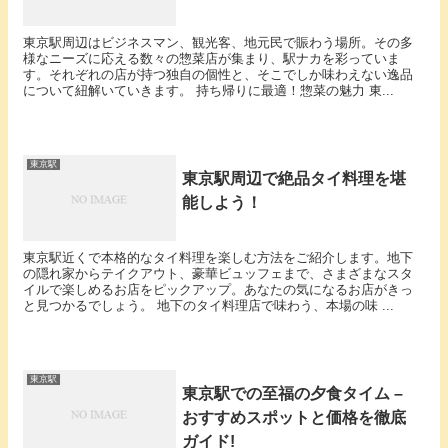
東京駅周辺はビジネスマン、観光客、地元民で賑わう場所。その多
様なニーズに応える数々の惣菜店が集まり、駅ナカを彩っていま
す。それぞれの店が持つ独自の個性と、そこでしか味わえない逸品
について紐解いていきます。 持ち帰りに最適！惣菜の魅力 東...
東京駅
東京駅周辺で絶品タイ料理を堪
能しよう！
東京駅近くで本格的なタイ料理を楽しむ方法をご紹介します。地下
の隠れ家からテイクアウト、豪華ビュッフェまで、さまざまなスタ
イルで楽しめるお店をピックアップ。あなたの気になるお店がきっ
と見つかるでしょう。 地下のタイ料理店で味わう、本場の味 ...
東京駅
東京駅での至福の夕食タイム –
おすすめスポットと価格を徹底
ガイド!