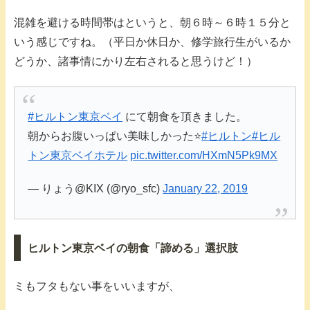
混雑を避ける時間帯はというと、朝６時～６時１５分と
いう感じですね。（平日か休日か、修学旅行生がいるか
どうか、諸事情にかり左右されると思うけど！）
#ヒルトン東京ベイ
にて朝食を頂きました。
朝からお腹いっぱい美味しかった⭐️
#ヒルトン
#ヒル
トン東京ベイホテル
pic.twitter.com/HXmN5Pk9MX
— りょう@KIX (@ryo_sfc)
January 22, 2019
ヒルトン東京ベイの朝食「諦める」選択肢
ミもフタもない事をいいますが、